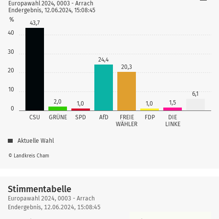
Europawahl 2024, 0003 - Arrach
Endergebnis, 12.06.2024, 15:08:45
%
43,7
40
30
24,4
20,3
20
10
6,1
2,0
1,5
1,0
1,0
0
CSU
GRÜNE
SPD
AfD
FREIE
FDP
DIE
WÄHLER
LINKE
Aktuelle Wahl
© Landkreis Cham
Stimmentabelle
Stimmentabelle
Europawahl 2024, 0003 - Arrach
Endergebnis, 12.06.2024, 15:08:45