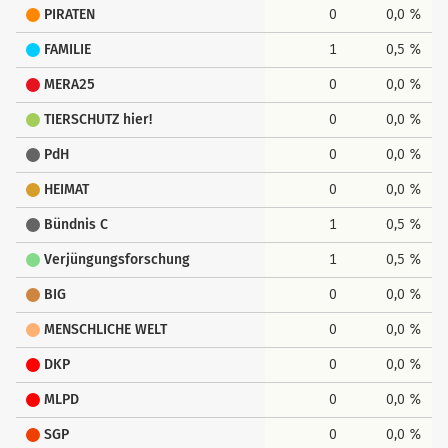
PIRATEN
0
0,0 %
FAMILIE
1
0,5 %
MERA25
0
0,0 %
TIERSCHUTZ hier!
0
0,0 %
PdH
0
0,0 %
HEIMAT
0
0,0 %
Bündnis C
1
0,5 %
Verjüngungsforschung
1
0,5 %
BIG
0
0,0 %
MENSCHLICHE WELT
0
0,0 %
DKP
0
0,0 %
MLPD
0
0,0 %
SGP
0
0,0 %