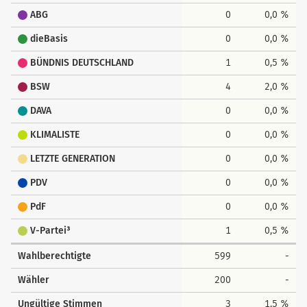
ABG
0
0,0 %
dieBasis
0
0,0 %
BÜNDNIS DEUTSCHLAND
1
0,5 %
BSW
4
2,0 %
DAVA
0
0,0 %
KLIMALISTE
0
0,0 %
LETZTE GENERATION
0
0,0 %
PDV
0
0,0 %
PdF
0
0,0 %
V-Partei³
1
0,5 %
Wahlberechtigte
599
-
Wähler
200
-
Ungültige Stimmen
3
1,5 %