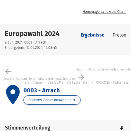
Homepage Landkreis Cham
Europawahl 2024
Ergebnisse
Presse
9. Juni 2024, 0003 - Arrach
Endergebnis, 12.06.2024, 15:08:45
arrow_back
$esc.html($districtSelectionTab.naechste
arrow_forward
$esc.html($districtSelectionTab.vorherigesGebietLabel)
372 - Cham
093725318 - VG Falkenstein
09372125 - Falkenstei
place
0003 - Arrach
Anderes Gebiet auswählen
Stimmenverteilung
file_download