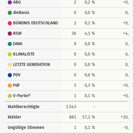
ABG
2
0,2 %
+0,2
dieBasis
0
0,0 %
0,0
BÜNDNIS DEUTSCHLAND
2
0,2 %
+0,2
BSW
36
4,1 %
+4,1
DAVA
0
0,0 %
0,0
KLIMALISTE
0
0,0 %
0,0
LETZTE GENERATION
0
0,0 %
0,0
PDV
0
0,0 %
0,0
PdF
3
0,3 %
+0,3
V-Partei³
1
0,1 %
+0,1
Wahlberechtigte
1.543
-
-
Wähler
881
57,1 %
+10,3
Ungültige Stimmen
1
0,1 %
-0,0