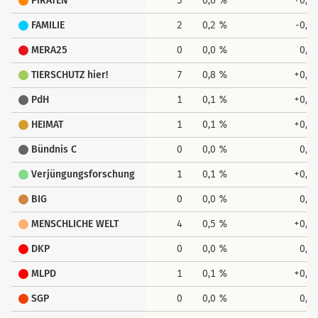
PIRATEN
5
0,6 %
+0,2
FAMILIE
2
0,2 %
-0,5
MERA25
0
0,0 %
0,0
TIERSCHUTZ hier!
7
0,8 %
+0,8
PdH
1
0,1 %
+0,1
HEIMAT
1
0,1 %
+0,1
Bündnis C
0
0,0 %
0,0
Verjüngungsforschung
1
0,1 %
+0,1
BIG
0
0,0 %
0,0
MENSCHLICHE WELT
4
0,5 %
+0,3
DKP
0
0,0 %
0,0
MLPD
1
0,1 %
+0,1
SGP
0
0,0 %
0,0