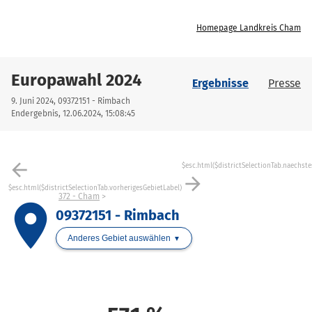
Homepage Landkreis Cham
Europawahl 2024
Ergebnisse
Presse
9. Juni 2024, 09372151 - Rimbach
Endergebnis, 12.06.2024, 15:08:45
arrow_back
$esc.html($districtSelectionTab.naechste
arrow_forward
$esc.html($districtSelectionTab.vorherigesGebietLabel)
372 - Cham
place
09372151 - Rimbach
Anderes Gebiet auswählen