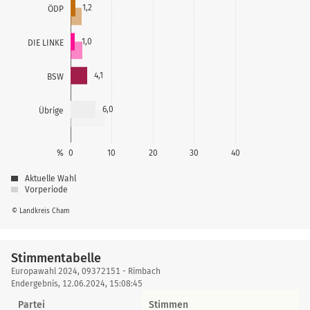
1,2
ÖDP
1,0
DIE LINKE
4,1
BSW
6,0
Übrige
%
0
10
20
30
40
Aktuelle Wahl
Vorperiode
© Landkreis Cham
Stimmentabelle
Stimmentabelle
Europawahl 2024, 09372151 - Rimbach
Endergebnis, 12.06.2024, 15:08:45
Partei
Stimmen