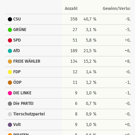
Anzahl
Gewinn/Verlust
CSU
358
40,7 %
-9,0
GRÜNE
27
3,1 %
-5,0
SPD
51
5,8 %
+0,3
AfD
189
21,5 %
+6,8
FREIE WÄHLER
134
15,2 %
+8,7
FDP
12
1,4 %
-0,3
ÖDP
11
1,2 %
-1,4
DIE LINKE
9
1,0 %
-1,9
Die PARTEI
6
0,7 %
-0,8
Tierschutzpartei
8
0,9 %
-0,3
Volt
9
1,0 %
+0,9