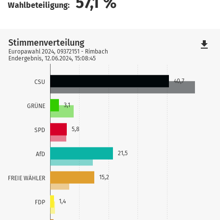
57,1
%
Wahlbeteiligung:
Stimmenverteilung
file_download
Europawahl 2024, 09372151 - Rimbach
Endergebnis, 12.06.2024, 15:08:45
40,7
CSU
3,1
GRÜNE
5,8
SPD
21,5
AfD
15,2
FREIE WÄHLER
1,4
FDP