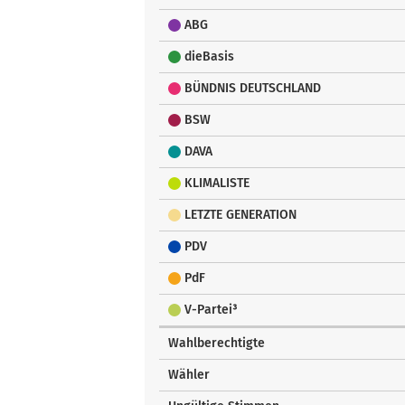
ABG
dieBasis
BÜNDNIS DEUTSCHLAND
BSW
DAVA
KLIMALISTE
LETZTE GENERATION
PDV
PdF
V-Partei³
Wahlberechtigte
Wähler