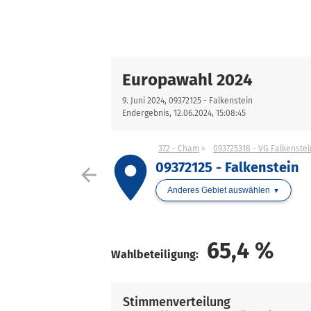
Europawahl 2024
9. Juni 2024, 09372125 - Falkenstein
Endergebnis, 12.06.2024, 15:08:45
372 - Cham
093725318 - VG Falkenstei
place
09372125 - Falkenstein
arrow_back
Anderes Gebiet auswählen
65,4
%
Wahlbeteiligung:
Stimmenverteilung