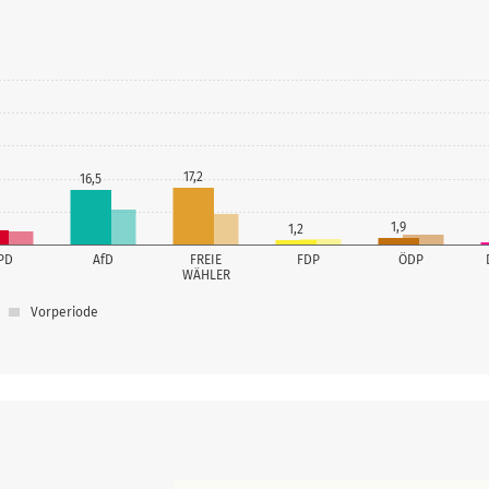
17,2
16,5
1,9
1,2
PD
AfD
FREIE
FDP
ÖDP
WÄHLER
Vorperiode