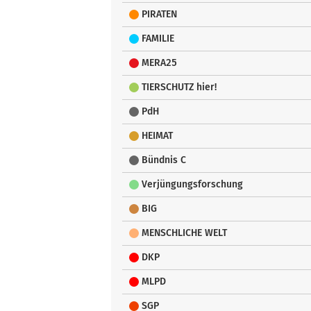
PIRATEN
FAMILIE
MERA25
TIERSCHUTZ hier!
PdH
HEIMAT
Bündnis C
Verjüngungsforschung
BIG
MENSCHLICHE WELT
DKP
MLPD
SGP