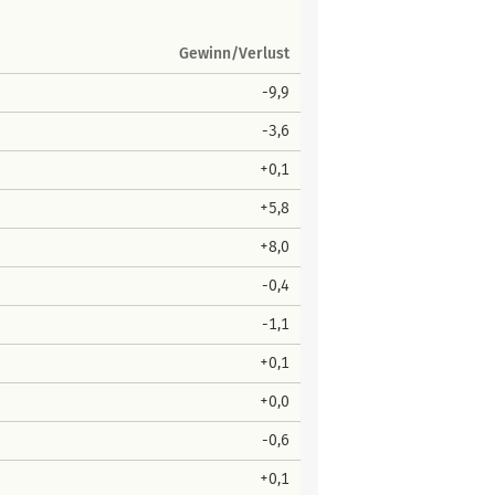
Gewinn/Verlust
-9,9
-3,6
+0,1
+5,8
+8,0
-0,4
-1,1
+0,1
+0,0
-0,6
+0,1