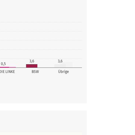
3,6
3,6
0,5
DIE LINKE
BSW
Übrige