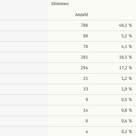
Stimmen
Anzahl
786
46,1 %
89
5,2 %
70
4,1 %
281
16,5 %
294
17,2 %
21
1,2 %
33
1,9 %
9
0,5 %
14
0,8 %
6
0,4 %
4
0,2 %