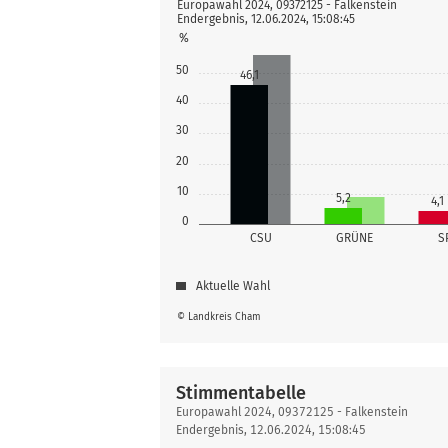
Europawahl 2024, 09372125 - Falkenstein
Endergebnis, 12.06.2024, 15:08:45
%
50
46,1
40
30
20
10
5,2
4,1
0
CSU
GRÜNE
S
Aktuelle Wahl
© Landkreis Cham
Stimmentabelle
Stimmentabelle
Europawahl 2024, 09372125 - Falkenstein
Endergebnis, 12.06.2024, 15:08:45