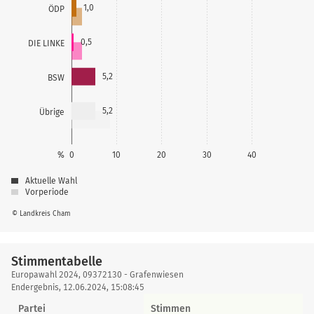
1,0
ÖDP
0,5
DIE LINKE
5,2
BSW
5,2
Übrige
%
0
10
20
30
40
Aktuelle Wahl
Vorperiode
© Landkreis Cham
Stimmentabelle
Stimmentabelle
Europawahl 2024, 09372130 - Grafenwiesen
Endergebnis, 12.06.2024, 15:08:45
Partei
Stimmen