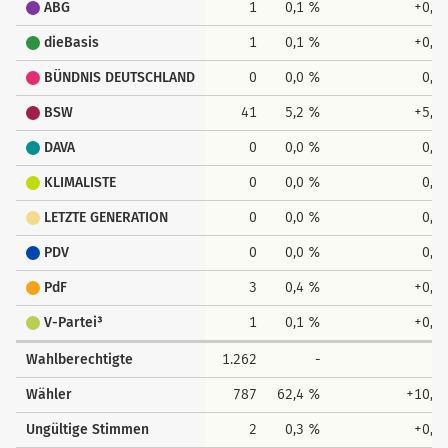
ABG
1
0,1 %
+0,1
dieBasis
1
0,1 %
+0,1
BÜNDNIS DEUTSCHLAND
0
0,0 %
0,0
BSW
41
5,2 %
+5,2
DAVA
0
0,0 %
0,0
KLIMALISTE
0
0,0 %
0,0
LETZTE GENERATION
0
0,0 %
0,0
PDV
0
0,0 %
0,0
PdF
3
0,4 %
+0,4
V-Partei³
1
0,1 %
+0,1
Wahlberechtigte
1.262
-
-
Wähler
787
62,4 %
+10,4
Ungültige Stimmen
2
0,3 %
+0,3