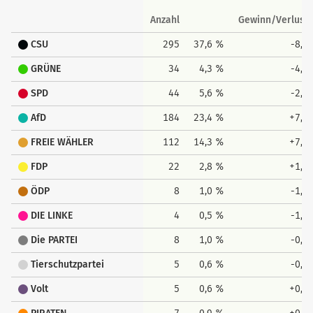
Anzahl
Gewinn/Verlust
CSU
295
37,6 %
-8,4
GRÜNE
34
4,3 %
-4,0
SPD
44
5,6 %
-2,3
AfD
184
23,4 %
+7,8
FREIE WÄHLER
112
14,3 %
+7,3
FDP
22
2,8 %
+1,0
ÖDP
8
1,0 %
-1,4
DIE LINKE
4
0,5 %
-1,9
Die PARTEI
8
1,0 %
-0,5
Tierschutzpartei
5
0,6 %
-0,1
Volt
5
0,6 %
+0,5