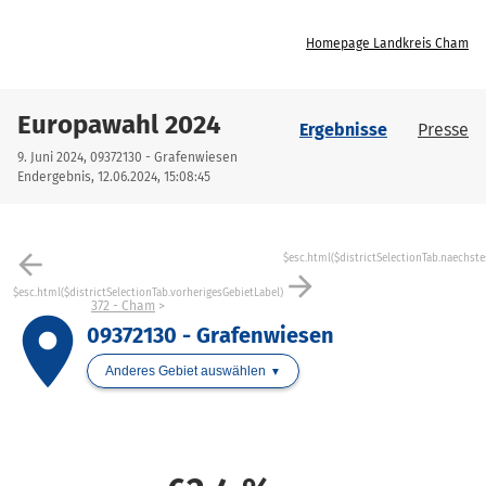
Homepage Landkreis Cham
Europawahl 2024
Ergebnisse
Presse
9. Juni 2024, 09372130 - Grafenwiesen
Endergebnis, 12.06.2024, 15:08:45
arrow_back
$esc.html($districtSelectionTab.naechste
arrow_forward
$esc.html($districtSelectionTab.vorherigesGebietLabel)
372 - Cham
place
09372130 - Grafenwiesen
Anderes Gebiet auswählen