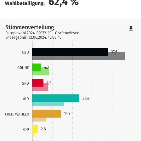
62,4
%
Wahlbeteiligung:
Stimmenverteilung
file_download
Europawahl 2024, 09372130 - Grafenwiesen
Endergebnis, 12.06.2024, 15:08:45
37,6
CSU
4,3
GRÜNE
5,6
SPD
23,4
AfD
14,3
FREIE WÄHLER
2,8
FDP