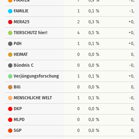
PIRATEN
7
0,9 %
+0,4
FAMILIE
1
0,1 %
-1,1
MERA25
2
0,3 %
+0,3
TIERSCHUTZ hier!
4
0,5 %
+0,5
PdH
1
0,1 %
+0,1
HEIMAT
0
0,0 %
0,0
Bündnis C
0
0,0 %
-0,1
Verjüngungsforschung
1
0,1 %
+0,1
BIG
0
0,0 %
0,0
MENSCHLICHE WELT
1
0,1 %
-0,2
DKP
0
0,0 %
0,0
MLPD
0
0,0 %
0,0
SGP
0
0,0 %
0,0