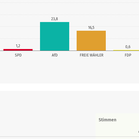
23,8
16,5
1,2
0,6
SPD
AfD
FREIE WÄHLER
FDP
Stimmen