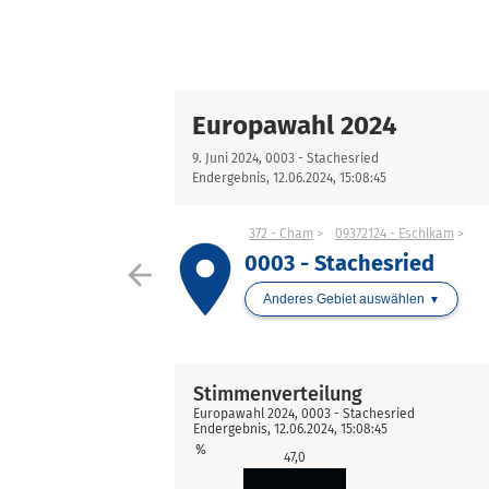
Europawahl 2024
9. Juni 2024, 0003 - Stachesried
Endergebnis, 12.06.2024, 15:08:45
372 - Cham
09372124 - Eschlkam
place
0003 - Stachesried
arrow_back
Anderes Gebiet auswählen
Stimmenverteilung
Europawahl 2024, 0003 - Stachesried
Endergebnis, 12.06.2024, 15:08:45
%
47,0