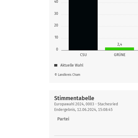
40
30
20
10
2,4
0
CSU
GRÜNE
Aktuelle Wahl
© Landkreis Cham
Stimmentabelle
Stimmentabelle
Europawahl 2024, 0003 - Stachesried
Endergebnis, 12.06.2024, 15:08:45
Partei