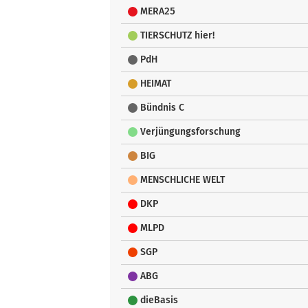
MERA25
TIERSCHUTZ hier!
PdH
HEIMAT
Bündnis C
Verjüngungsforschung
BIG
MENSCHLICHE WELT
DKP
MLPD
SGP
ABG
dieBasis