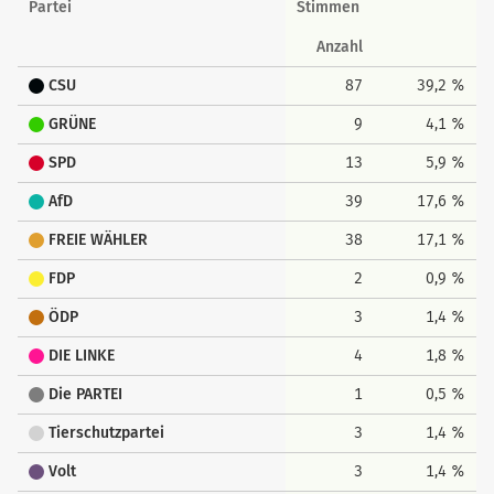
Partei
Stimmen
Anzahl
CSU
87
39,2 %
GRÜNE
9
4,1 %
SPD
13
5,9 %
AfD
39
17,6 %
FREIE WÄHLER
38
17,1 %
FDP
2
0,9 %
ÖDP
3
1,4 %
DIE LINKE
4
1,8 %
Die PARTEI
1
0,5 %
Tierschutzpartei
3
1,4 %
Volt
3
1,4 %