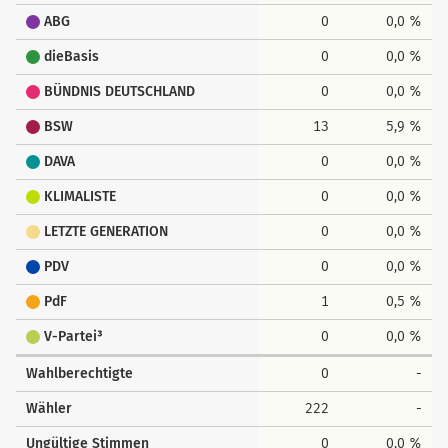
ABG
0
0,0 %
dieBasis
0
0,0 %
BÜNDNIS DEUTSCHLAND
0
0,0 %
BSW
13
5,9 %
DAVA
0
0,0 %
KLIMALISTE
0
0,0 %
LETZTE GENERATION
0
0,0 %
PDV
0
0,0 %
PdF
1
0,5 %
V-Partei³
0
0,0 %
Wahlberechtigte
0
-
Wähler
222
-
Ungültige Stimmen
0
0,0 %