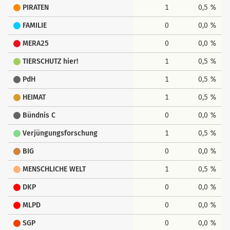
PIRATEN
1
0,5 %
FAMILIE
0
0,0 %
MERA25
0
0,0 %
TIERSCHUTZ hier!
1
0,5 %
PdH
1
0,5 %
HEIMAT
1
0,5 %
Bündnis C
0
0,0 %
Verjüngungsforschung
1
0,5 %
BIG
0
0,0 %
MENSCHLICHE WELT
1
0,5 %
DKP
0
0,0 %
MLPD
0
0,0 %
SGP
0
0,0 %