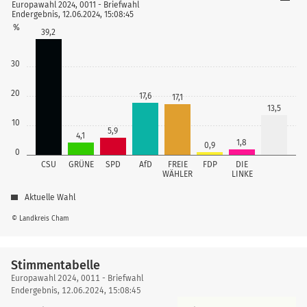
Europawahl 2024, 0011 - Briefwahl
Endergebnis, 12.06.2024, 15:08:45
%
39,2
30
20
17,6
17,1
13,5
10
5,9
4,1
1,8
0,9
0
CSU
GRÜNE
SPD
AfD
FREIE
FDP
DIE
WÄHLER
LINKE
Aktuelle Wahl
© Landkreis Cham
Stimmentabelle
Stimmentabelle
Europawahl 2024, 0011 - Briefwahl
Endergebnis, 12.06.2024, 15:08:45