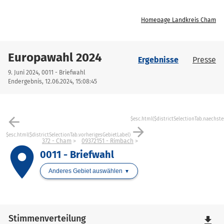
Homepage Landkreis Cham
Europawahl 2024
Ergebnisse
Presse
9. Juni 2024, 0011 - Briefwahl
Endergebnis, 12.06.2024, 15:08:45
arrow_back
$esc.html($districtSelectionTab.naechste
arrow_forward
$esc.html($districtSelectionTab.vorherigesGebietLabel)
372 - Cham
09372151 - Rimbach
place
0011 - Briefwahl
Anderes Gebiet auswählen
Stimmenverteilung
file_download