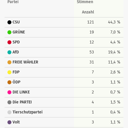
Partei
Stimmen
Anzahl
CSU
121
44,3 %
GRÜNE
19
7,0 %
SPD
12
4,4 %
AfD
53
19,4 %
FREIE WÄHLER
31
11,4 %
FDP
7
2,6 %
ÖDP
3
1,1 %
DIE LINKE
2
0,7 %
Die PARTEI
4
1,5 %
Tierschutzpartei
1
0,4 %
Volt
3
1,1 %