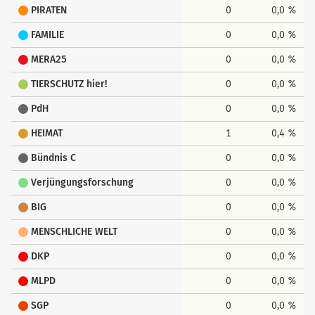
PIRATEN
0
0,0 %
FAMILIE
0
0,0 %
MERA25
0
0,0 %
TIERSCHUTZ hier!
0
0,0 %
PdH
0
0,0 %
HEIMAT
1
0,4 %
Bündnis C
0
0,0 %
Verjüngungsforschung
0
0,0 %
BIG
0
0,0 %
MENSCHLICHE WELT
0
0,0 %
DKP
0
0,0 %
MLPD
0
0,0 %
SGP
0
0,0 %