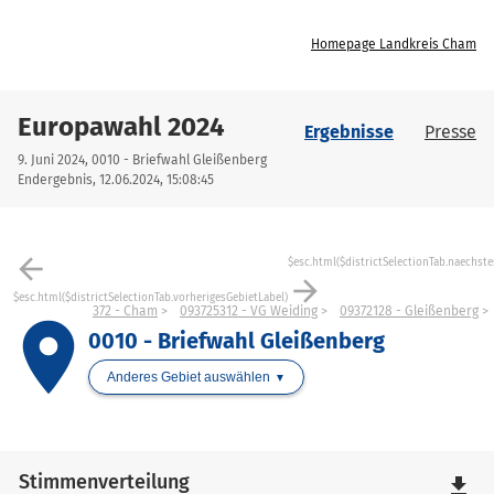
Homepage Landkreis Cham
Europawahl 2024
Ergebnisse
Presse
9. Juni 2024, 0010 - Briefwahl Gleißenberg
Endergebnis, 12.06.2024, 15:08:45
arrow_back
$esc.html($districtSelectionTab.naechste
arrow_forward
$esc.html($districtSelectionTab.vorherigesGebietLabel)
372 - Cham
093725312 - VG Weiding
09372128 - Gleißenberg
place
0010 - Briefwahl Gleißenberg
Anderes Gebiet auswählen
Stimmenverteilung
file_download