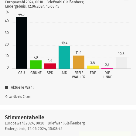
Europawahl 2024, 0010 - Briefwahl Gleißenberg
Endergebnis, 12.06.2024, 15:08:45
%
44,3
40
30
19,4
20
11,4
10,3
10
7,0
4,4
2,6
0,7
0
CSU
GRÜNE
SPD
AfD
FREIE
FDP
DIE
WÄHLER
LINKE
Aktuelle Wahl
© Landkreis Cham
Stimmentabelle
Stimmentabelle
Europawahl 2024, 0010 - Briefwahl Gleißenberg
Endergebnis, 12.06.2024, 15:08:45