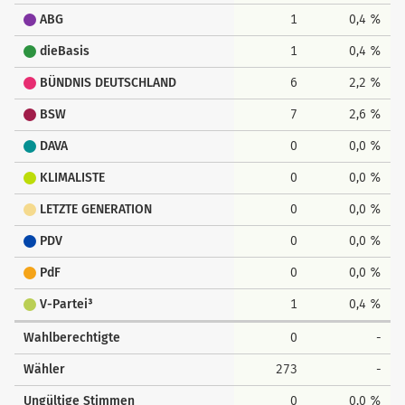
ABG
1
0,4 %
dieBasis
1
0,4 %
BÜNDNIS DEUTSCHLAND
6
2,2 %
BSW
7
2,6 %
DAVA
0
0,0 %
KLIMALISTE
0
0,0 %
LETZTE GENERATION
0
0,0 %
PDV
0
0,0 %
PdF
0
0,0 %
V-Partei³
1
0,4 %
Wahlberechtigte
0
-
Wähler
273
-
Ungültige Stimmen
0
0,0 %