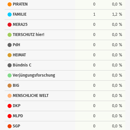
PIRATEN
0
0,0 %
FAMILIE
1
1,2 %
MERA25
0
0,0 %
TIERSCHUTZ hier!
0
0,0 %
PdH
0
0,0 %
HEIMAT
0
0,0 %
Bündnis C
0
0,0 %
Verjüngungsforschung
0
0,0 %
BIG
0
0,0 %
MENSCHLICHE WELT
0
0,0 %
DKP
0
0,0 %
MLPD
0
0,0 %
SGP
0
0,0 %