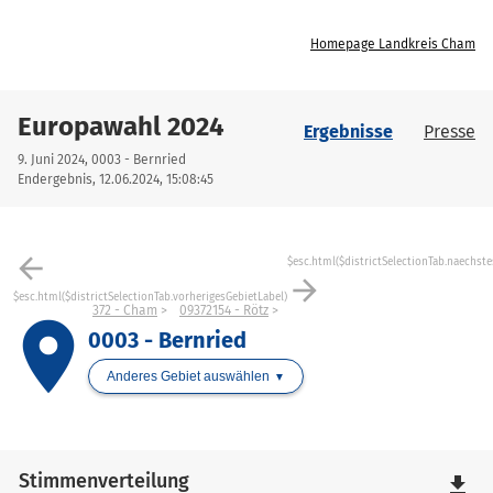
Homepage Landkreis Cham
Europawahl 2024
Ergebnisse
Presse
9. Juni 2024, 0003 - Bernried
Endergebnis, 12.06.2024, 15:08:45
arrow_back
$esc.html($districtSelectionTab.naechste
arrow_forward
$esc.html($districtSelectionTab.vorherigesGebietLabel)
372 - Cham
09372154 - Rötz
place
0003 - Bernried
Anderes Gebiet auswählen
Stimmenverteilung
file_download