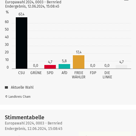
Europawahl 2024, 0003 - Bernried
Endergebnis, 12.06.2024, 15:08:45
%
67,4
60
50
40
30
17,4
20
10
5,8
4,7
4,7
0,0
0,0
0,0
0
CSU
GRÜNE
SPD
AfD
FREIE
FDP
DIE
WÄHLER
LINKE
Aktuelle Wahl
© Landkreis Cham
Stimmentabelle
Stimmentabelle
Europawahl 2024, 0003 - Bernried
Endergebnis, 12.06.2024, 15:08:45