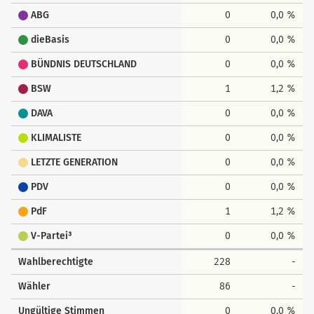
ABG
0
0,0 %
dieBasis
0
0,0 %
BÜNDNIS DEUTSCHLAND
0
0,0 %
BSW
1
1,2 %
DAVA
0
0,0 %
KLIMALISTE
0
0,0 %
LETZTE GENERATION
0
0,0 %
PDV
0
0,0 %
PdF
1
1,2 %
V-Partei³
0
0,0 %
Wahlberechtigte
228
-
Wähler
86
-
Ungültige Stimmen
0
0,0 %