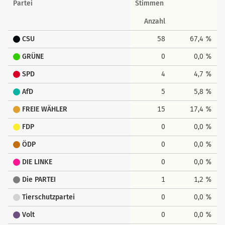
Partei
Stimmen
Anzahl
CSU
58
67,4 %
GRÜNE
0
0,0 %
SPD
4
4,7 %
AfD
5
5,8 %
FREIE WÄHLER
15
17,4 %
FDP
0
0,0 %
ÖDP
0
0,0 %
DIE LINKE
0
0,0 %
Die PARTEI
1
1,2 %
Tierschutzpartei
0
0,0 %
Volt
0
0,0 %