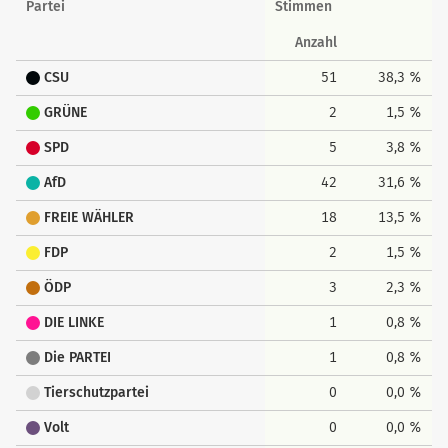
Partei
Stimmen
Anzahl
CSU
51
38,3 %
GRÜNE
2
1,5 %
SPD
5
3,8 %
AfD
42
31,6 %
FREIE WÄHLER
18
13,5 %
FDP
2
1,5 %
ÖDP
3
2,3 %
DIE LINKE
1
0,8 %
Die PARTEI
1
0,8 %
Tierschutzpartei
0
0,0 %
Volt
0
0,0 %