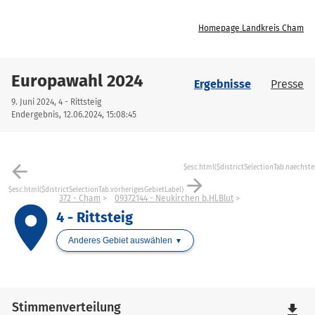
Homepage Landkreis Cham
Europawahl 2024
Ergebnisse
Presse
9. Juni 2024, 4 - Rittsteig
Endergebnis, 12.06.2024, 15:08:45
arrow_back
$esc.html($districtSelectionTab.naechste
arrow_forward
$esc.html($districtSelectionTab.vorherigesGebietLabel)
372 - Cham
09372144 - Neukirchen b.Hl.Blut
place
4 - Rittsteig
Anderes Gebiet auswählen
Stimmenverteilung
file_download