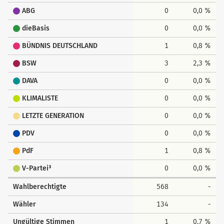
ABG
0
0,0 %
dieBasis
0
0,0 %
BÜNDNIS DEUTSCHLAND
1
0,8 %
BSW
3
2,3 %
DAVA
0
0,0 %
KLIMALISTE
0
0,0 %
LETZTE GENERATION
0
0,0 %
PDV
0
0,0 %
PdF
1
0,8 %
V-Partei³
0
0,0 %
Wahlberechtigte
568
-
Wähler
134
-
Ungültige Stimmen
1
0,7 %