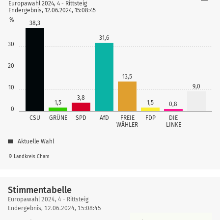
Europawahl 2024, 4 - Rittsteig
Endergebnis, 12.06.2024, 15:08:45
%
38,3
31,6
30
20
13,5
9,0
10
3,8
1,5
1,5
0,8
0
CSU
GRÜNE
SPD
AfD
FREIE
FDP
DIE
WÄHLER
LINKE
Aktuelle Wahl
© Landkreis Cham
Stimmentabelle
Stimmentabelle
Europawahl 2024, 4 - Rittsteig
Endergebnis, 12.06.2024, 15:08:45