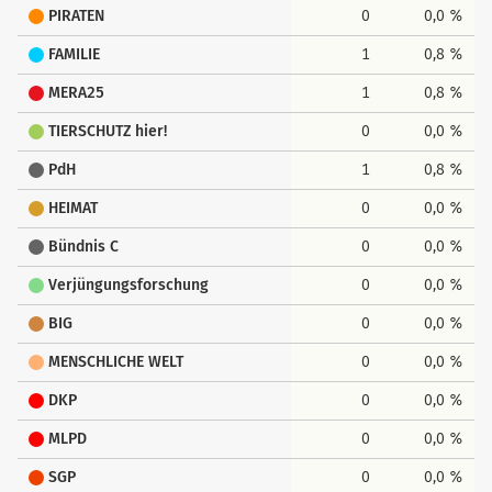
PIRATEN
0
0,0 %
FAMILIE
1
0,8 %
MERA25
1
0,8 %
TIERSCHUTZ hier!
0
0,0 %
PdH
1
0,8 %
HEIMAT
0
0,0 %
Bündnis C
0
0,0 %
Verjüngungsforschung
0
0,0 %
BIG
0
0,0 %
MENSCHLICHE WELT
0
0,0 %
DKP
0
0,0 %
MLPD
0
0,0 %
SGP
0
0,0 %