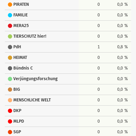
PIRATEN
0
0,0 %
FAMILIE
0
0,0 %
MERA25
0
0,0 %
TIERSCHUTZ hier!
0
0,0 %
PdH
1
0,8 %
HEIMAT
0
0,0 %
Bündnis C
0
0,0 %
Verjüngungsforschung
0
0,0 %
BIG
0
0,0 %
MENSCHLICHE WELT
0
0,0 %
DKP
0
0,0 %
MLPD
0
0,0 %
SGP
0
0,0 %