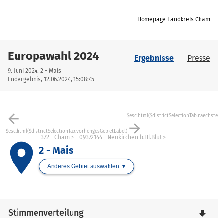
Homepage Landkreis Cham
Europawahl 2024
Ergebnisse
Presse
9. Juni 2024, 2 - Mais
Endergebnis, 12.06.2024, 15:08:45
arrow_back
$esc.html($districtSelectionTab.naechste
arrow_forward
$esc.html($districtSelectionTab.vorherigesGebietLabel)
372 - Cham
09372144 - Neukirchen b.Hl.Blut
place
2 - Mais
Anderes Gebiet auswählen
Stimmenverteilung
file_download