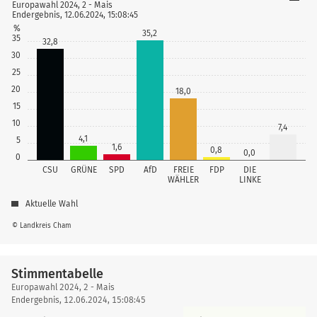
Europawahl 2024, 2 - Mais
Endergebnis, 12.06.2024, 15:08:45
%
35,2
35
32,8
30
25
20
18,0
15
10
7,4
4,1
5
1,6
0,8
0,0
0
CSU
GRÜNE
SPD
AfD
FREIE
FDP
DIE
WÄHLER
LINKE
Aktuelle Wahl
© Landkreis Cham
Stimmentabelle
Stimmentabelle
Europawahl 2024, 2 - Mais
Endergebnis, 12.06.2024, 15:08:45