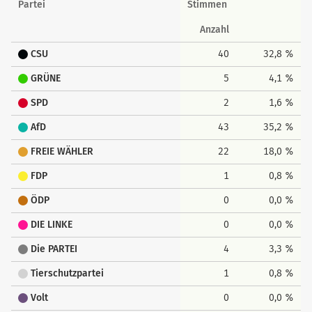
Partei
Stimmen
Anzahl
CSU
40
32,8 %
GRÜNE
5
4,1 %
SPD
2
1,6 %
AfD
43
35,2 %
FREIE WÄHLER
22
18,0 %
FDP
1
0,8 %
ÖDP
0
0,0 %
DIE LINKE
0
0,0 %
Die PARTEI
4
3,3 %
Tierschutzpartei
1
0,8 %
Volt
0
0,0 %