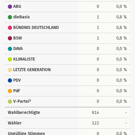
ABG
0
0,0 %
dieBasis
1
0,8 %
BÜNDNIS DEUTSCHLAND
1
0,8 %
BSW
1
0,8 %
DAVA
0
0,0 %
KLIMALISTE
0
0,0 %
LETZTE GENERATION
0
0,0 %
PDV
0
0,0 %
PdF
0
0,0 %
V-Partei³
0
0,0 %
Wahlberechtigte
614
-
Wähler
122
-
Ungültige Stimmen
0
0,0 %