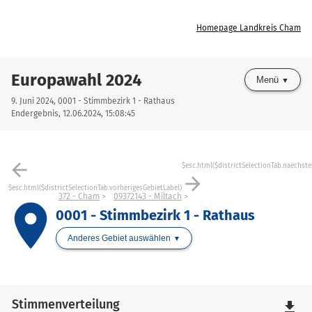
Homepage Landkreis Cham
Europawahl 2024
Menü
9. Juni 2024, 0001 - Stimmbezirk 1 - Rathaus
Endergebnis, 12.06.2024, 15:08:45
arrow_back
$esc.html($districtSelectionTab.naechste
arrow_forward
$esc.html($districtSelectionTab.vorherigesGebietLabel)
372 - Cham
09372143 - Miltach
place
0001 - Stimmbezirk 1 - Rathaus
Anderes Gebiet auswählen
Stimmenverteilung
file_download