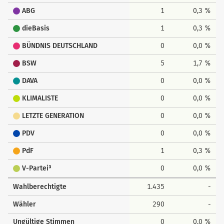
ABG
1
0,3 %
dieBasis
1
0,3 %
BÜNDNIS DEUTSCHLAND
0
0,0 %
BSW
5
1,7 %
DAVA
0
0,0 %
KLIMALISTE
0
0,0 %
LETZTE GENERATION
0
0,0 %
PDV
0
0,0 %
PdF
1
0,3 %
V-Partei³
0
0,0 %
Wahlberechtigte
1.435
-
Wähler
290
-
Ungültige Stimmen
0
0,0 %