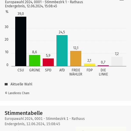
Europawahl 2024, 0001 - Stimmbezirk 1 - Rathaus
Endergebnis, 12.06.2024, 15:08:45
%
39,0
30
24,5
20
12,1
8,6
10
7,2
5,9
2,1
0,7
0
CSU
GRÜNE
SPD
AfD
FREIE
FDP
DIE
WÄHLER
LINKE
Aktuelle Wahl
© Landkreis Cham
Stimmentabelle
Stimmentabelle
Europawahl 2024, 0001 - Stimmbezirk 1 - Rathaus
Endergebnis, 12.06.2024, 15:08:45