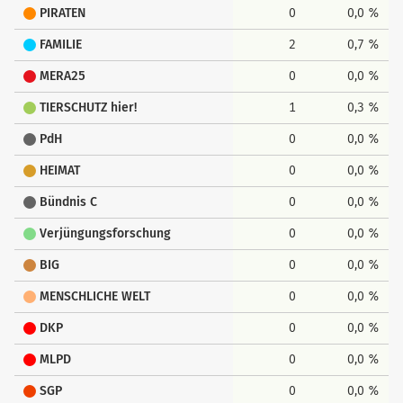
PIRATEN
0
0,0 %
FAMILIE
2
0,7 %
MERA25
0
0,0 %
TIERSCHUTZ hier!
1
0,3 %
PdH
0
0,0 %
HEIMAT
0
0,0 %
Bündnis C
0
0,0 %
Verjüngungsforschung
0
0,0 %
BIG
0
0,0 %
MENSCHLICHE WELT
0
0,0 %
DKP
0
0,0 %
MLPD
0
0,0 %
SGP
0
0,0 %