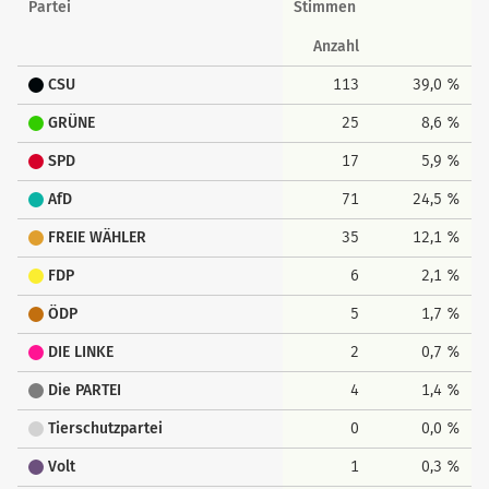
Partei
Stimmen
Anzahl
CSU
113
39,0 %
GRÜNE
25
8,6 %
SPD
17
5,9 %
AfD
71
24,5 %
FREIE WÄHLER
35
12,1 %
FDP
6
2,1 %
ÖDP
5
1,7 %
DIE LINKE
2
0,7 %
Die PARTEI
4
1,4 %
Tierschutzpartei
0
0,0 %
Volt
1
0,3 %