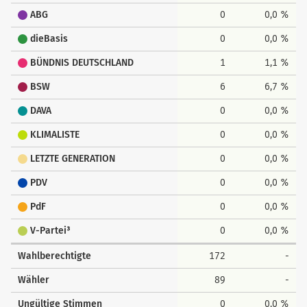
ABG
0
0,0 %
dieBasis
0
0,0 %
BÜNDNIS DEUTSCHLAND
1
1,1 %
BSW
6
6,7 %
DAVA
0
0,0 %
KLIMALISTE
0
0,0 %
LETZTE GENERATION
0
0,0 %
PDV
0
0,0 %
PdF
0
0,0 %
V-Partei³
0
0,0 %
Wahlberechtigte
172
-
Wähler
89
-
Ungültige Stimmen
0
0,0 %