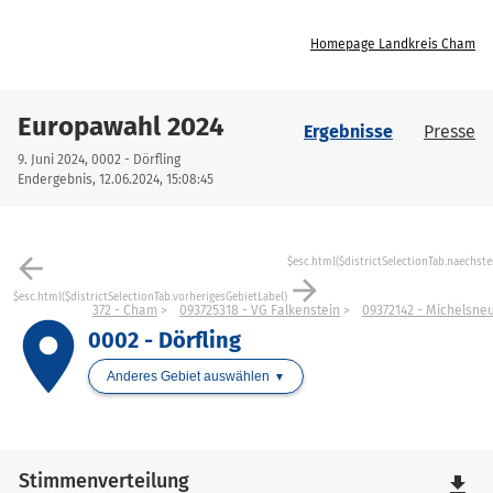
Homepage Landkreis Cham
Europawahl 2024
Ergebnisse
Presse
9. Juni 2024, 0002 - Dörfling
Endergebnis, 12.06.2024, 15:08:45
arrow_back
$esc.html($districtSelectionTab.naechste
arrow_forward
$esc.html($districtSelectionTab.vorherigesGebietLabel)
372 - Cham
093725318 - VG Falkenstein
09372142 - Michelsne
place
0002 - Dörfling
Anderes Gebiet auswählen
Stimmenverteilung
file_download