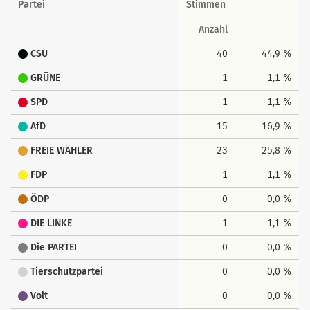
Partei
Stimmen
Anzahl
CSU
40
44,9 %
GRÜNE
1
1,1 %
SPD
1
1,1 %
AfD
15
16,9 %
FREIE WÄHLER
23
25,8 %
FDP
1
1,1 %
ÖDP
0
0,0 %
DIE LINKE
1
1,1 %
Die PARTEI
0
0,0 %
Tierschutzpartei
0
0,0 %
Volt
0
0,0 %