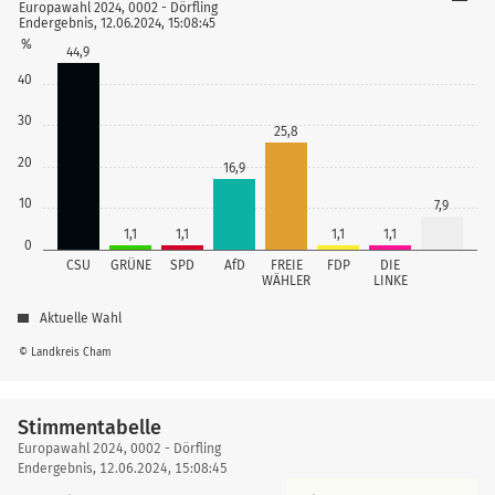
Europawahl 2024, 0002 - Dörfling
Endergebnis, 12.06.2024, 15:08:45
%
44,9
40
30
25,8
20
16,9
10
7,9
1,1
1,1
1,1
1,1
0
CSU
GRÜNE
SPD
AfD
FREIE
FDP
DIE
WÄHLER
LINKE
Aktuelle Wahl
© Landkreis Cham
Stimmentabelle
Stimmentabelle
Europawahl 2024, 0002 - Dörfling
Endergebnis, 12.06.2024, 15:08:45