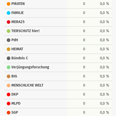
PIRATEN
0
0,0 %
FAMILIE
0
0,0 %
MERA25
0
0,0 %
TIERSCHUTZ hier!
0
0,0 %
PdH
0
0,0 %
HEIMAT
0
0,0 %
Bündnis C
0
0,0 %
Verjüngungsforschung
0
0,0 %
BIG
0
0,0 %
MENSCHLICHE WELT
0
0,0 %
DKP
0
0,0 %
MLPD
0
0,0 %
SGP
0
0,0 %