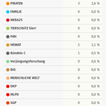
PIRATEN
3
1,6 %
FAMILIE
0
0,0 %
MERA25
0
0,0 %
TIERSCHUTZ hier!
0
0,0 %
PdH
0
0,0 %
HEIMAT
2
1,1 %
Bündnis C
1
0,5 %
Verjüngungsforschung
0
0,0 %
BIG
0
0,0 %
MENSCHLICHE WELT
0
0,0 %
DKP
0
0,0 %
MLPD
0
0,0 %
SGP
0
0,0 %