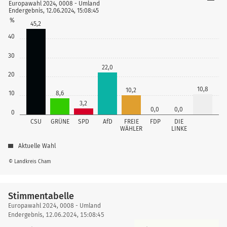
Europawahl 2024, 0008 - Umland
Endergebnis, 12.06.2024, 15:08:45
%
45,2
40
30
22,0
20
10,8
10,2
8,6
10
3,2
0,0
0,0
0
CSU
GRÜNE
SPD
AfD
FREIE
FDP
DIE
WÄHLER
LINKE
Aktuelle Wahl
© Landkreis Cham
Stimmentabelle
Stimmentabelle
Europawahl 2024, 0008 - Umland
Endergebnis, 12.06.2024, 15:08:45