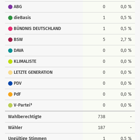
ABG
0
0,0 %
dieBasis
1
0,5 %
BÜNDNIS DEUTSCHLAND
1
0,5 %
BSW
5
2,7 %
DAVA
0
0,0 %
KLIMALISTE
0
0,0 %
LETZTE GENERATION
0
0,0 %
PDV
0
0,0 %
PdF
0
0,0 %
V-Partei³
0
0,0 %
Wahlberechtigte
738
-
Wähler
187
-
Ungültige Stimmen
1
0,5 %