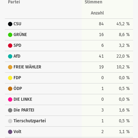
Partei
Stimmen
Anzahl
CSU
84
45,2 %
GRÜNE
16
8,6 %
SPD
6
3,2 %
AfD
41
22,0 %
FREIE WÄHLER
19
10,2 %
FDP
0
0,0 %
ÖDP
1
0,5 %
DIE LINKE
0
0,0 %
Die PARTEI
3
1,6 %
Tierschutzpartei
1
0,5 %
Volt
2
1,1 %