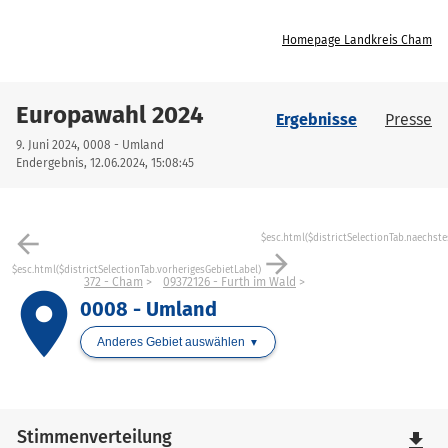
Homepage Landkreis Cham
Europawahl 2024
Ergebnisse
Presse
9. Juni 2024, 0008 - Umland
Endergebnis, 12.06.2024, 15:08:45
arrow_back
$esc.html($districtSelectionTab.naechste
arrow_forward
$esc.html($districtSelectionTab.vorherigesGebietLabel)
372 - Cham
09372126 - Furth im Wald
place
0008 - Umland
Anderes Gebiet auswählen
Stimmenverteilung
file_download