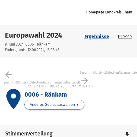
Homepage Landkreis Cham
Europawahl 2024
Ergebnisse
Presse
9. Juni 2024, 0006 - Ränkam
Endergebnis, 12.06.2024, 15:08:45
arrow_back
$esc.html($districtSelectionTab.naechste
arrow_forward
$esc.html($districtSelectionTab.vorherigesGebietLabel)
372 - Cham
09372126 - Furth im Wald
place
0006 - Ränkam
Anderes Gebiet auswählen
Stimmenverteilung
file_download