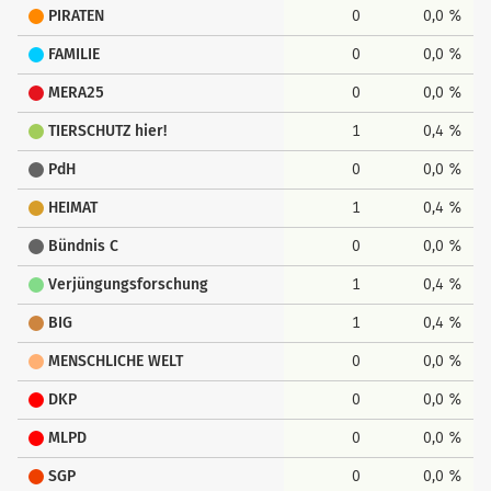
PIRATEN
0
0,0 %
FAMILIE
0
0,0 %
MERA25
0
0,0 %
TIERSCHUTZ hier!
1
0,4 %
PdH
0
0,0 %
HEIMAT
1
0,4 %
Bündnis C
0
0,0 %
Verjüngungsforschung
1
0,4 %
BIG
1
0,4 %
MENSCHLICHE WELT
0
0,0 %
DKP
0
0,0 %
MLPD
0
0,0 %
SGP
0
0,0 %