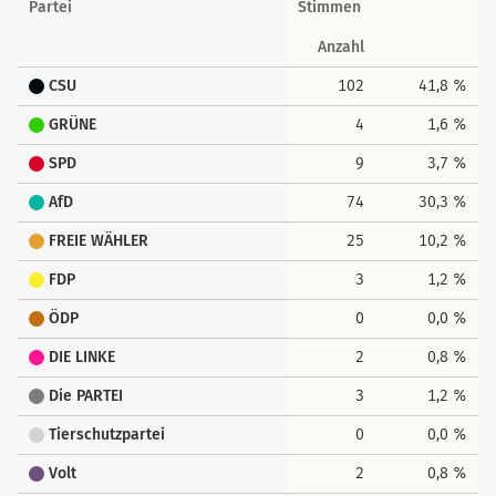
Partei
Stimmen
Anzahl
CSU
102
41,8 %
GRÜNE
4
1,6 %
SPD
9
3,7 %
AfD
74
30,3 %
FREIE WÄHLER
25
10,2 %
FDP
3
1,2 %
ÖDP
0
0,0 %
DIE LINKE
2
0,8 %
Die PARTEI
3
1,2 %
Tierschutzpartei
0
0,0 %
Volt
2
0,8 %