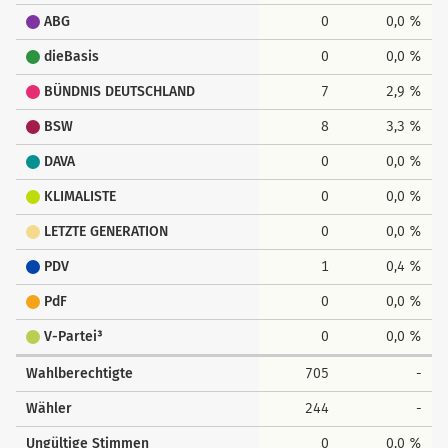
ABG
0
0,0 %
dieBasis
0
0,0 %
BÜNDNIS DEUTSCHLAND
7
2,9 %
BSW
8
3,3 %
DAVA
0
0,0 %
KLIMALISTE
0
0,0 %
LETZTE GENERATION
0
0,0 %
PDV
1
0,4 %
PdF
0
0,0 %
V-Partei³
0
0,0 %
Wahlberechtigte
705
-
Wähler
244
-
Ungültige Stimmen
0
0,0 %