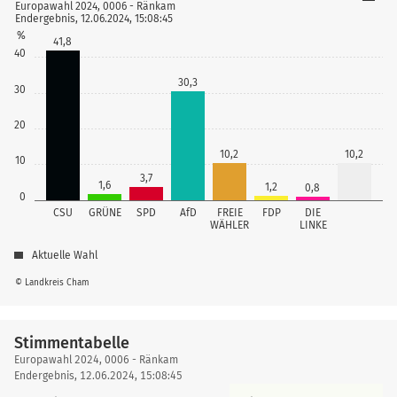
Europawahl 2024, 0006 - Ränkam
Endergebnis, 12.06.2024, 15:08:45
%
41,8
40
30,3
30
20
10,2
10,2
10
3,7
1,6
1,2
0,8
0
CSU
GRÜNE
SPD
AfD
FREIE
FDP
DIE
WÄHLER
LINKE
Aktuelle Wahl
© Landkreis Cham
Stimmentabelle
Stimmentabelle
Europawahl 2024, 0006 - Ränkam
Endergebnis, 12.06.2024, 15:08:45