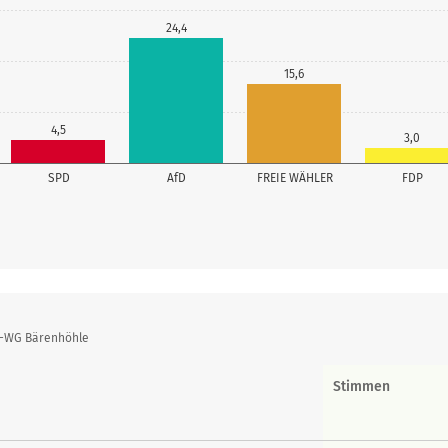
24,4
15,6
4,5
3,0
SPD
AfD
FREIE WÄHLER
FDP
n-WG Bärenhöhle
Stimmen