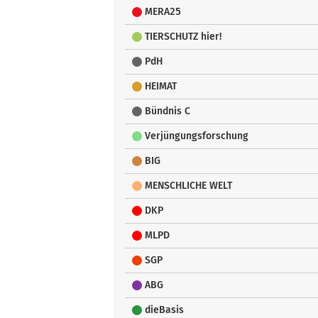
MERA25
TIERSCHUTZ hier!
PdH
HEIMAT
Bündnis C
Verjüngungsforschung
BIG
MENSCHLICHE WELT
DKP
MLPD
SGP
ABG
dieBasis