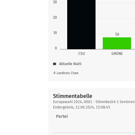
30
20
10
7,6
0
CSU
GRÜNE
Aktuelle Wahl
© Landkreis Cham
Stimmentabelle
Stimmentabelle
Europawahl 2024, 0001 - Stimmbezirk 1 Seniore
Endergebnis, 12.06.2024, 15:08:45
Partei